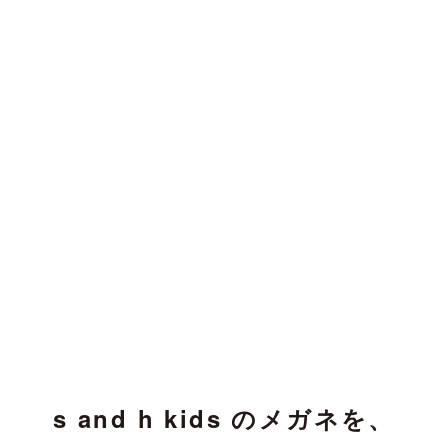
s and h kids のメガネを、