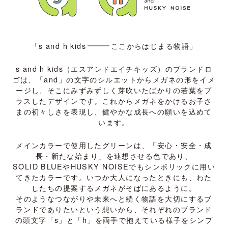
「
s and h kids
ここからはじまる物語」
s and h kids（エスアンドエイチキッズ）のブランドロ
ゴは、
「and」の文字のシルエットからメガネの形をイメ
ージし、そこにみずみずしく芽吹いたばかりの若葉をプ
ラスしたデザインです。
これからメガネをかけるお子さ
まの初々しさを表現し、健やかな成長への願いを込めて
います。
メインカラーで使用したグリーンは、「安心・安全・成
長・新たな始まり」を連想させる色であり、
SOLID BLUEやHUSKY NOISE
でもシンボリックに用い
てきたカラーです。いつか大人になったときにも、わた
したちの提案するメガネがそばにあるように。
そのようなつながりや未来へと続く物語を大切にするブ
ランドでありたいという想いから、
それぞれのブランド
の頭文字「s」と「h」を両手で抱えている様子をシンプ