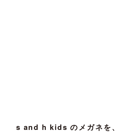
s and h kids のメガネを、