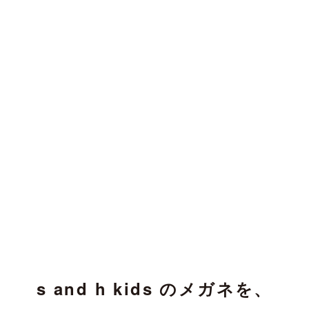
s and h kids のメガネを、