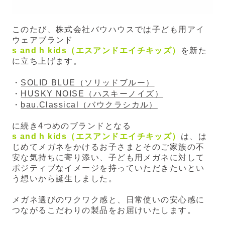
このたび、株式会社バウハウスでは子ども用アイ
ウェアブランド
s and h kids（エスアンドエイチキッズ）
を新た
に立ち上げます。
・
SOLID BLUE（ソリッドブルー）
・
HUSKY NOISE（ハスキーノイズ）
・
bau.Classical（バウクラシカル）
に続き4つめのブランドとなる
s and h kids（エスアンドエイチキッズ）
は、
は
じめてメガネをかけるお子さまとそのご家族の不
安な気持ちに寄り添い、
子ども用メガネに対して
ポジティブなイメージを持っていただきたいとい
う想いから誕生しました。
メガネ選びのワクワク感と、日常使いの安心感に
つながるこだわりの製品をお届けいたします。